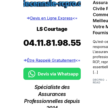
Assura
Civile 
Commen
=>
Devis en Ligne Express
<=
Meilleu
Votre M
LS Courtage
Fourni
04.11.81.98.55
Qu’est-ce
responsab
L’assuran
professio
=>
Être Rappelé Gratuitement
<=
RCP, rep
essentiel
[…]
DRCPRO
READ
Spécialiste des
Assurances
Professionnelles depuis