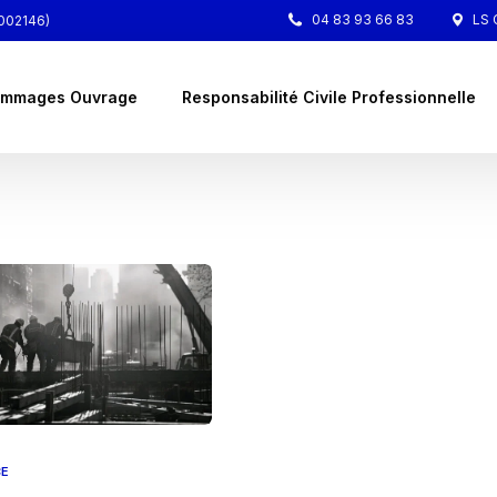
04 83 93 66 83
LS C
4002146)
mmages Ouvrage
Responsabilité Civile Professionnelle
CE