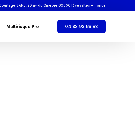
ourtage SARL, 20 av du Ginèbre 66600 Rivesaltes - France
04 83 93 66 83
Multirisque Pro