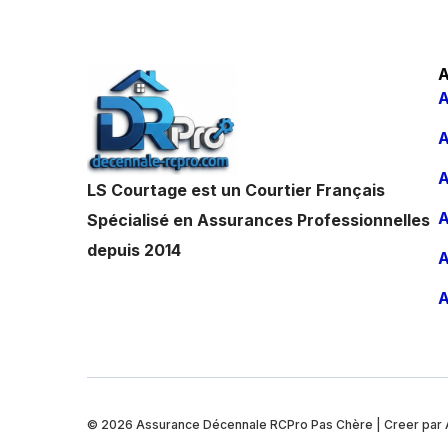
A
A
A
A
LS Courtage est un Courtier Français
A
Spécialisé en Assurances Professionnelles
depuis 2014
A
A
© 2026
Assurance Décennale RCPro Pas Chère
| Creer par