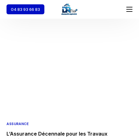
04 83 93 66 83
Accueil
Décennale
Dommages Ouvrage
Responsabilité Civile Professionnelle
Multirisque Pro
ASSURANCE
L’Assurance Décennale pour les Travaux