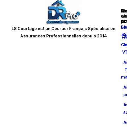
Au
Bl
Qu
as
et
s
pr
ac
no
Bl
A
LS Courtage est un Courtier Français Spécialisé en
aut
Co
Assurances Professionnelles depuis 2014
FA
Co
A
VT
A
T
ma
A
p
A
a
A