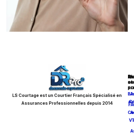
Au
Bl
Qu
as
et
s
pr
ac
no
Bl
A
LS Courtage est un Courtier Français Spécialisé en
aut
Co
Assurances Professionnelles depuis 2014
FA
Co
A
VT
A