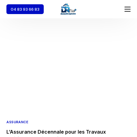
04 83 93 66 83
Accueil
Décennale
Dommages Ouvrage
Responsabilité Civile Professionnelle
Multirisque Pro
ASSURANCE
L’Assurance Décennale pour les Travaux