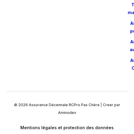
T
ma
A
p
A
a
A
O
© 2026
Assurance Décennale RCPro Pas Chère
| Creer par
Aminodev
Mentions légales et protection des données