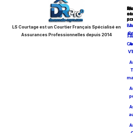
Au
Bl
Qu
as
et
s
pr
ac
no
Bl
A
LS Courtage est un Courtier Français Spécialisé en
aut
Co
Assurances Professionnelles depuis 2014
FA
Co
A
VT
A
T
ma
A
p
A
a
A
O