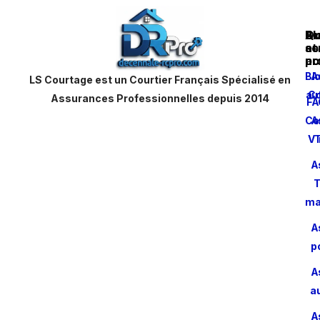
Au
Bl
Qu
as
et
s
pr
ac
no
Bl
A
LS Courtage est un Courtier Français Spécialisé en
aut
Co
Assurances Professionnelles depuis 2014
FA
Co
A
VT
A
T
ma
A
p
A
a
A