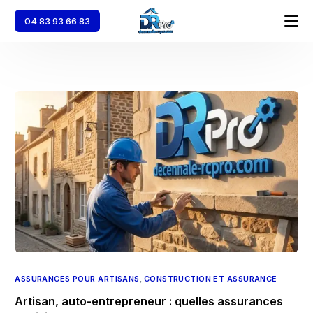
04 83 93 66 83
Accueil
Décennale
Dommages Ouvrage
Responsabilité Civile Professionnelle
Multirisque Pro
ASSURANCES POUR ARTISANS
,
CONSTRUCTION ET ASSURANCE
Artisan, auto-entrepreneur : quelles assurances