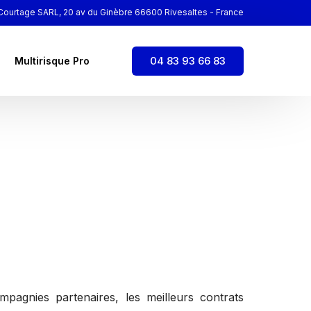
ourtage SARL, 20 av du Ginèbre 66600 Rivesaltes - France
04 83 93 66 83
Multirisque Pro
pagnies partenaires, les meilleurs contrats